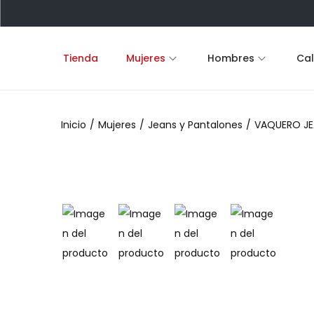
Tienda
Mujeres
Hombres
Ca
S
S
a
a
l
l
Inicio
/
Mujeres
/
Jeans y Pantalones
/
VAQUERO JE
t
t
a
a
r
r
a
a
l
l
a
c
n
o
a
n
v
t
e
e