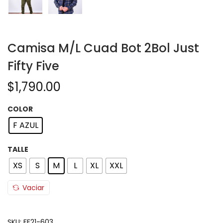
Camisa M/L Cuad Bot 2Bol Just
Fifty Five
$
1,790.00
COLOR
F AZUL
TALLE
XS
S
M
L
XL
XXL
Vaciar
SKU:
FF21-603