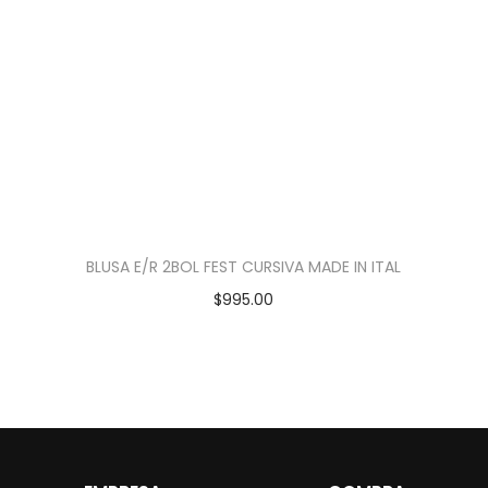
BLUSA E/R 2BOL FEST CURSIVA MADE IN ITAL
$
995.00