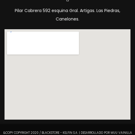
Pilar Cabrera 592 esquina Gral. Artigas. Las Piedras,
Canelones.
&COPY COPYRIGHT 2020 / BLACKSTORE - KELFIN S.A. | DESARROLLADO POR MUU VAINILLA