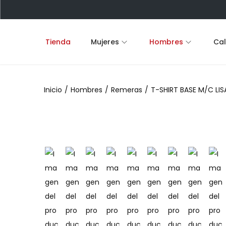
Tienda
Mujeres
Hombres
Ca
S
S
a
a
l
l
Inicio
/
Hombres
/
Remeras
/
T-SHIRT BASE M/C LI
t
t
a
a
r
r
a
a
l
l
a
c
n
o
a
n
v
t
e
e