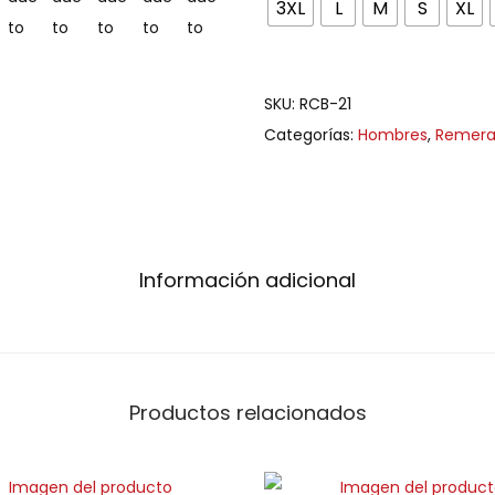
3XL
L
M
S
XL
SKU:
RCB-21
Categorías:
Hombres
,
Remera
Información adicional
Productos relacionados