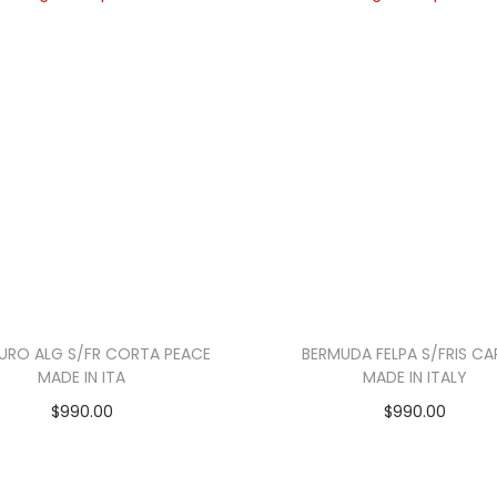
RO ALG S/FR CORTA PEACE
BERMUDA FELPA S/FRIS C
MADE IN ITA
MADE IN ITALY
$
990.00
$
990.00