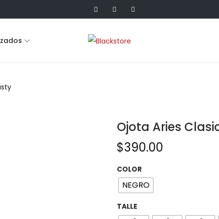
lzados
usty
Ojota Aries Clasi
$
390.00
COLOR
NEGRO
TALLE