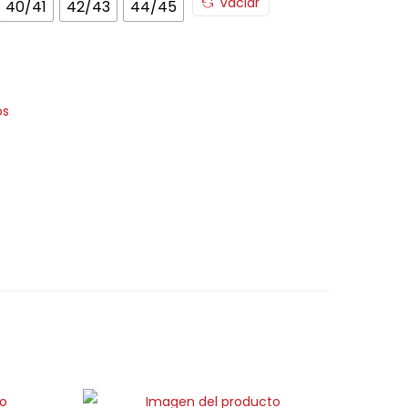
Vaciar
40/41
42/43
44/45
os