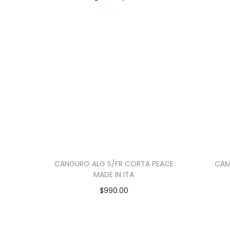
CANGURO ALG S/FR CORTA PEACE
CAM
MADE IN ITA
$
990.00