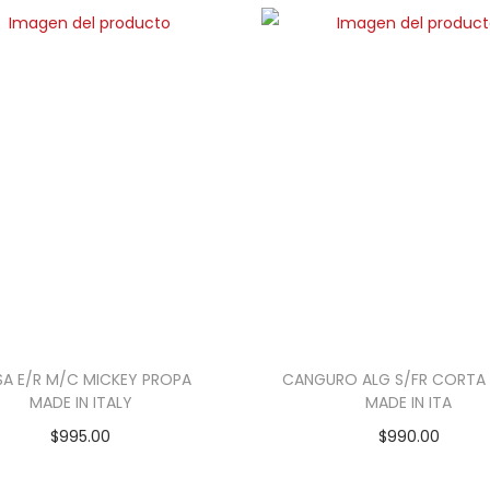
SA E/R M/C MICKEY PROPA
CANGURO ALG S/FR CORTA
MADE IN ITALY
MADE IN ITA
$
995.00
$
990.00