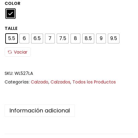
COLOR
TALLE
5.5
6
6.5
7
7.5
8
8.5
9
9.5
Vaciar
SKU:
WL527LA
Categorías:
Calzado
,
Calzados
,
Todos los Productos
Información adicional