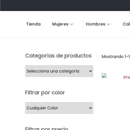
Tienda
Mujeres
Hombres
Ca
S
S
a
a
l
l
t
t
Categorías de productos
Mostrando 1–1
a
a
r
r
a
a
l
l
Filtrar por color
a
c
n
o
a
n
v
t
e
e
Filtrar por precio