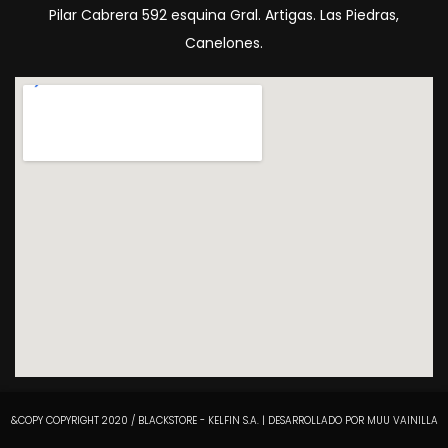
Pilar Cabrera 592 esquina Gral. Artigas. Las Piedras,
Canelones.
&COPY COPYRIGHT 2020 / BLACKSTORE - KELFIN S.A. | DESARROLLADO POR MUU VAINILLA