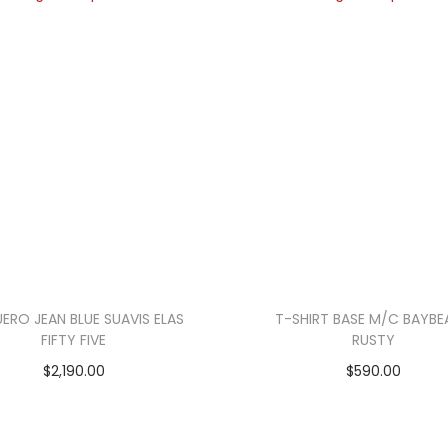
ERO JEAN BLUE SUAVIS ELAS
T-SHIRT BASE M/C BAYB
FIFTY FIVE
RUSTY
$
2,190.00
$
590.00