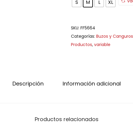
Va
S
M
L
XL
SKU:
FF5664
Categorías:
Buzos y Canguros
Productos
,
variable
Descripción
Información adicional
Productos relacionados