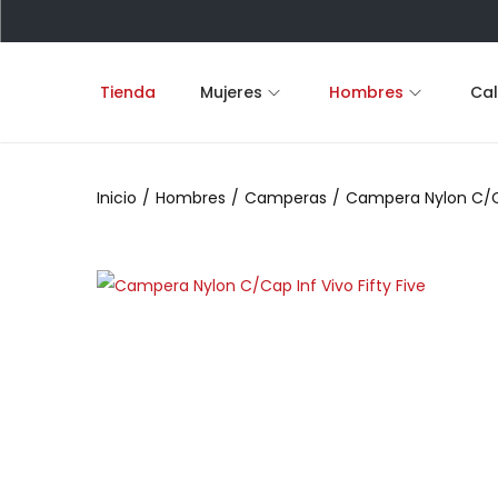
Tienda
Mujeres
Hombres
Ca
S
S
a
a
l
l
Inicio
/
Hombres
/
Camperas
/
Campera Nylon C/Cap
t
t
a
a
r
r
a
a
l
l
a
c
n
o
a
n
v
t
e
e