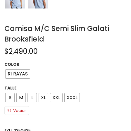
Camisa M/C Semi Slim Galati
Brooksfield
$
2,490.00
COLOR
R1 RAYAS
TALLE
S
M
L
XL
XXL
XXXL
Vaciar
SKU:
2350635