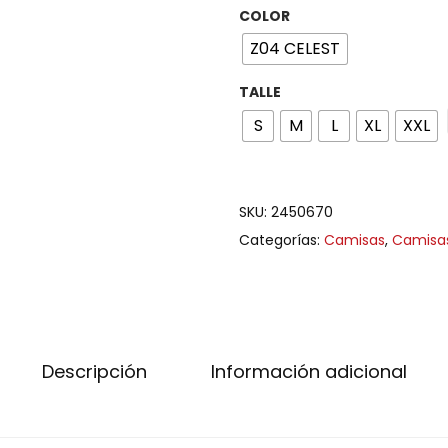
COLOR
Z04 CELEST
TALLE
S
M
L
XL
XXL
SKU:
2450670
Categorías:
Camisas
,
Camisa
Descripción
Información adicional