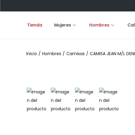
Tienda
Mujeres
Hombres
Ca
S
S
a
a
l
l
Inicio
/
Hombres
/
Camisas
/
CAMISA JEAN M/L DEN
t
t
a
a
r
r
a
a
l
l
a
c
n
o
a
n
v
t
e
e