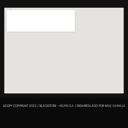
&COPY COPYRIGHT 2020 / BLACKSTORE - KELFIN S.A. | DESARROLLADO POR MUU VAINILLA