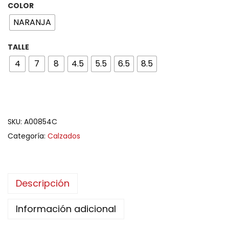
COLOR
NARANJA
TALLE
4
7
8
4.5
5.5
6.5
8.5
SKU:
A00854C
Categoría:
Calzados
Descripción
Información adicional