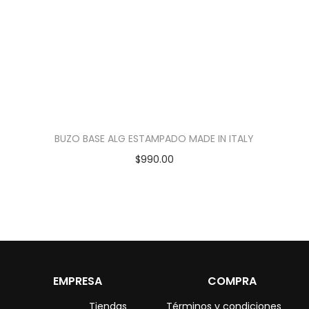
BUZO BASE ALG ESTAMPADO MADE IN ITALY
$
990.00
EMPRESA
COMPRA
Tiendas
Términos y condiciones