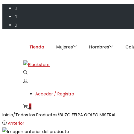
Saltar
Saltar
a
al
Tienda
Mujeres
Hombres
Cal
la
contenido
navegación
Acceder / Registro
0
Inicio
/
Todos los Productos
/
BUZO FELPA GOLFO MISTRAL
Anterior