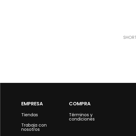
SHORT
EMPRESA
COMPRA
Tiendas
Términos y
condiciones
Trabaja con
nosotros