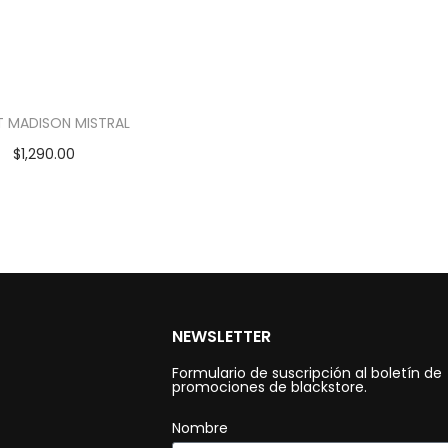
 MADISON MISTRAL
$
1,290.00
NEWSLETTER
Formulario de suscripción al boletín de
promociones de blackstore.
Nombre