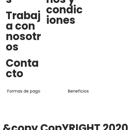
condic
Trabaj
iones
a con
nosotr
os
Conta
cto
Formas de pago
Beneficios
&copy CopYRIGHT 2020 